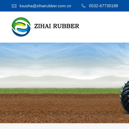
ksusha@zihairubber.com.cn
0532-67730188