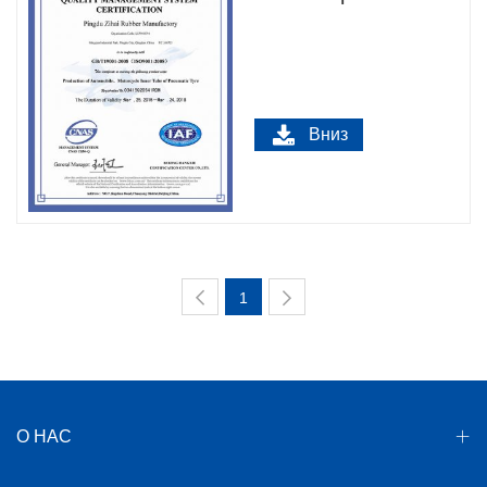
продукции Zihai
Вниз
1
О НАС