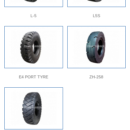
L-5
L5S
E4 PORT TYRE
ZH-258