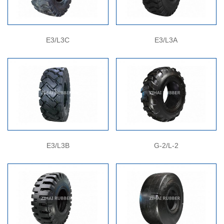
E3/L3C
E3/L3A
E3/L3B
G-2/L-2