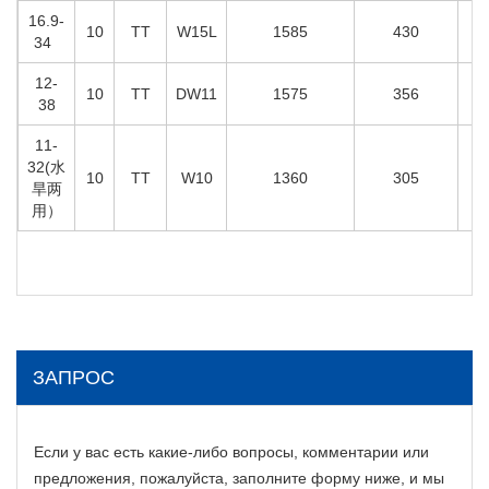
16.9-
10
TT
W15L
1585
430
34
12-
10
TT
DW11
1575
356
38
11-
32(水
10
TT
W10
1360
305
旱两
用）
ЗАПРОС
Если у вас есть какие-либо вопросы, комментарии или
предложения, пожалуйста, заполните форму ниже, и мы