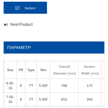
Запрос
Next Product
ПАРАМЕТР
Overall
Section
Size
PR
Type
Rim
De
Diameter (mm)
Width (mm)
6.50-
6
T
T
5
.50F
768
172
16
7.50-
6
T
T
5
.50F
813
204
16